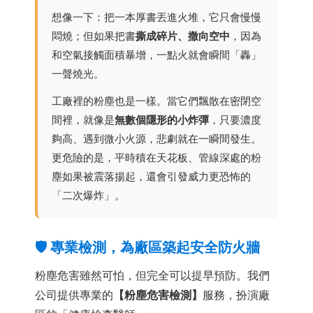
想像一下：把一本厚書丟進火堆，它只會慢慢
悶燒；但如果把書
撕成碎片、撒向空中
，因為
和空氣接觸面積暴增，一點火就會瞬間「轟」
一聲燒光。
工廠裡的粉塵也是一樣。當它們飄散在密閉空
間裡，就像是
無數個隱形的小炸彈
，只要濃度
夠高、遇到微小火源，悲劇就在一瞬間發生。
更危險的是，平時積在天花板、管線深處的粉
塵如果被震落揚起，還會引發威力更恐怖的
「二次爆炸」。
🛡️ 專業檢測，為廠區築起安全防火牆
粉塵危害雖然可怕，但完全可以提早預防。我們
公司提供專業的
【粉塵危害檢測】
服務，扮演廠